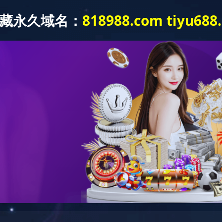
app-九
厂容厂貌
公司动态
新闻
中国）