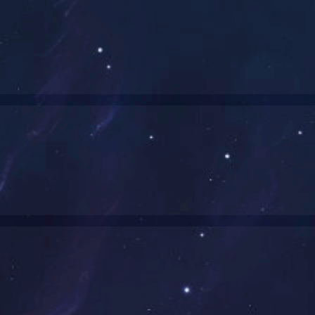
厂容厂貌
WELCOME TO US!
晨新系列
洗衣郎
洗衣液
厂容厂貌