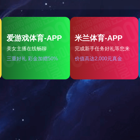
作者：系统 发布时间：2017年11月17日 阅读量：2408次