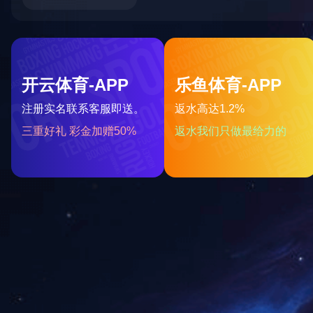
分享：
厂容厂貌