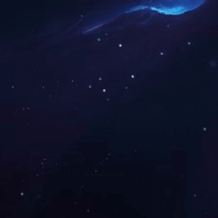
下一条:
厂容厂貌